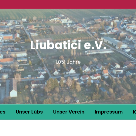
Liubatici e.V.
1.051 Jahre
les
Unser Lübs
Unser Verein
Impressum
K
Lübs im Bilde
intern
Datenschutz