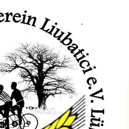
Bibliothek
Festhalle
Heimatstube
Hoplake
Sand-Silberscharte