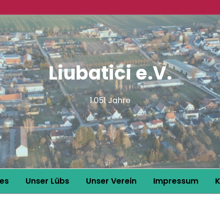
Liubatici e.V.
1.051 Jahre
les
Unser Lübs
Unser Verein
Impressum
K
Lübs im Bilde
intern
Datenschutz