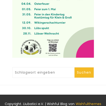
Copyright. Liubatici e.V. | Wishful Blog von
Wishfulthemes