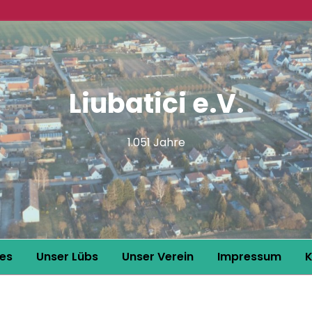
Liubatici e.V.
1.051 Jahre
les
Unser Lübs
Unser Verein
Impressum
K
Lübs im Bilde
intern
Datenschutz