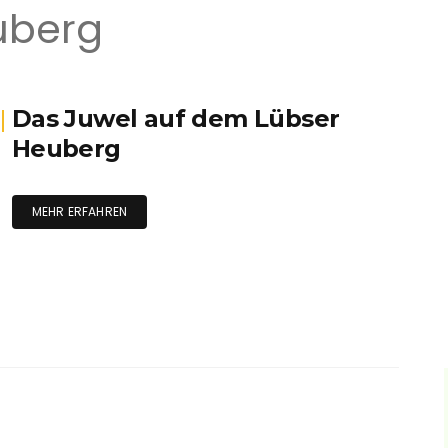
uberg
Bibliothek
Festhalle
Heimatstube
Das Juwel auf dem Lübser
Heuberg
Hoplake
Sand-Silberscharte
MEHR ERFAHREN